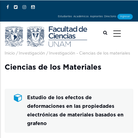
Pasar al contenido principal
Estudiantes
Académicos
Aspirantes
Directorio
Ingresar
Ruta de navegación
Inicio
/
Investigación
/
Investigación - Ciencias de los materiales
Ciencias de los Materiales
Estudio de los efectos de
deformaciones en las propiedades
electrónicas de materiales basados en
grafeno