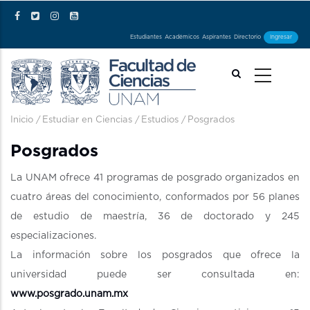
Pasar al contenido principal
Estudiantes
Académicos
Aspirantes
Directorio
Ingresar
Ruta de navegación
Inicio
/
Estudiar en Ciencias
/
Estudios
/
Posgrados
Posgrados
La UNAM ofrece 41 programas de posgrado organizados en
cuatro áreas del conocimiento, conformados por 56 planes
de estudio de maestría, 36 de doctorado y 245
especializaciones.
La información sobre los posgrados que ofrece la
universidad puede ser consultada en:
www.posgrado.unam.mx