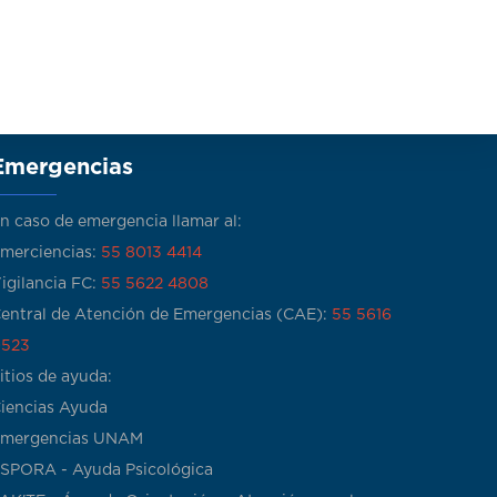
Emergencias
n caso de emergencia llamar al:
merciencias:
55 8013 4414
igilancia FC:
55 5622 4808
entral de Atención de Emergencias (CAE):
55 5616
523
itios de ayuda:
iencias Ayuda
mergencias UNAM
SPORA - Ayuda Psicológica