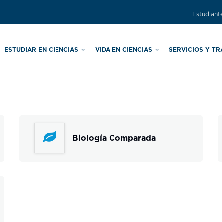
Estudiant
ESTUDIAR EN CIENCIAS
VIDA EN CIENCIAS
SERVICIOS Y T
ras
Comisión Local de Seguridad
Secretaría de Asuntos Estudiantiles
Secretaría de Apoyo Educativo
a
Biología Comparada