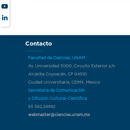
Contacto
Facultad de Ciencias, UNAM
Av. Universidad 3000, Circuito Exterior s/n
Alcaldía Coyoacán, CP 04510
Ciudad Universitaria, CDMX, México
Secretaría de Comunicación
y Difusión Cultural-Científica
55 562.24992
webmaster@ciencias.unam.mx