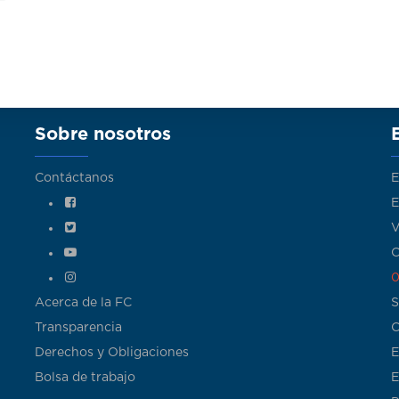
Sobre nosotros
Contáctanos
E
E
V
C
0
Acerca de la FC
S
Transparencia
C
Derechos y Obligaciones
E
Bolsa de trabajo
E