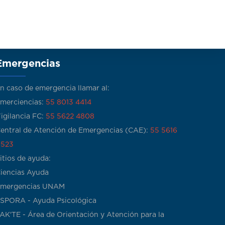
Emergencias
n caso de emergencia llamar al:
merciencias:
55 8013 4414
igilancia FC:
55 5622 4808
entral de Atención de Emergencias (CAE):
55 5616
523
itios de ayuda:
iencias Ayuda
mergencias UNAM
SPORA - Ayuda Psicológica
AK'TE - Área de Orientación y Atención para la