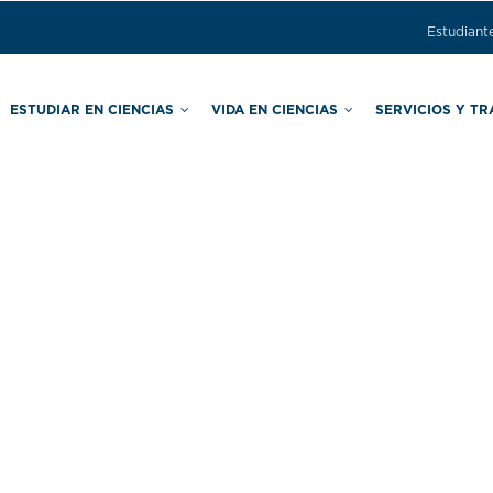
Estudiant
ESTUDIAR EN CIENCIAS
VIDA EN CIENCIAS
SERVICIOS Y T
ras
Comisión Local de Seguridad
Secretaría de Asuntos Estudiantiles
Secretaría de Apoyo Educativo