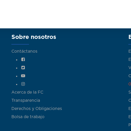
Sobre nosotros
Contáctanos
E
E
V
C
0
Acerca de la FC
S
Transparencia
C
Derechos y Obligaciones
E
Bolsa de trabajo
E
P