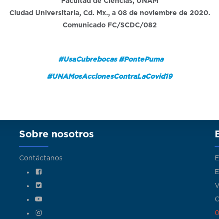
Facultad de Ciencias, UNAM
Ciudad Universitaria, Cd. Mx., a 08 de noviembre de 2020.
Comunicado FC/SCDC/082
#UsaCubrebocas #PontePuma
#UNAMosAccionesContraLaCovid19
Sobre nosotros
Contáctanos
E
E
V
C
0