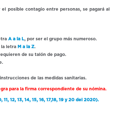
 el posible contagio entre personas, se pagará al
etra
A a la L
, por ser el grupo más numeroso.
la letra
M a la Z
.
 requieren de su talón de pago.
e.
 instrucciones de las medidas sanitarias.
egra para la firma correspondiente de su nómina.
, 12, 13, 14, 15, 16, 17,18, 19 y 20 del 2020).