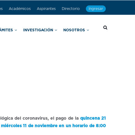
es
Académicos
Aspirantes
Directorio
Ingresar
RÁMITES
INVESTIGACIÓN
NOSOTROS
Miniguías, noticias y otros recursos de apoyo a la titulación
Secretaría de Educación Abierta y Continua
Unidades Académicas de Servicio
Secretaría de Comunicación y Difusión Cultural-Científica
ógica del coronavirus, el pago de la
quincena 21
 miércoles 11 de noviembre en un horario de 8:00