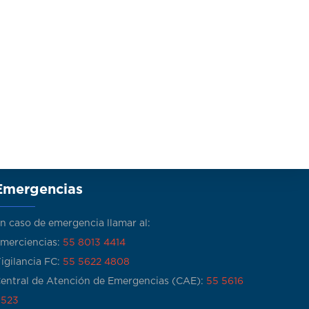
Emergencias
n caso de emergencia llamar al:
merciencias:
55 8013 4414
igilancia FC:
55 5622 4808
entral de Atención de Emergencias (CAE):
55 5616
523