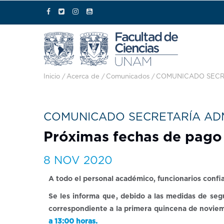
Pasar al contenido principal
Ruta de navegación
Inicio
/
Acerca de
/
Comunicados
/
COMUNICADO SECRE
Departamento de Matemáticas
Unidad de Enseñanza de Biología
Departamento de Ciencia Integrativa y Desarrollo Tecnológico
Manejo Sustentable de Zonas Coste
Seguridad y Protección Civil
COMUNICADO SECRETARÍA ADM
Próximas fechas de pago
8 NOV 2020
A todo el personal académico, funcionarios confia
Se les informa que, debido a las medidas de seg
correspondiente a la primera quincena de noviem
a 13:00 horas.