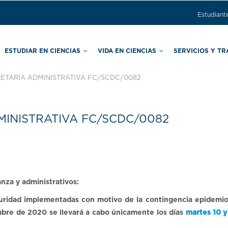
Estudiant
ESTUDIAR EN CIENCIAS
VIDA EN CIENCIAS
SERVICIOS Y T
TARÍA ADMINISTRATIVA FC/SCDC/0082
ras
Comisión Local de Seguridad
Secretaría de Asuntos Estudiantiles
Secretaría de Apoyo Educativo
INISTRATIVA FC/SCDC/0082
nza y administrativos:
uridad implementadas con motivo de la contingencia epidemiol
bre de 2020 se llevará a cabo únicamente los días
martes 10 y