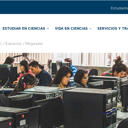
Estudiant
ESTUDIAR EN CIENCIAS
VIDA EN CIENCIAS
SERVICIOS Y T
U
/
Espacios
/
Megasala
ras
Comisión Local de Seguridad
Secretaría de Asuntos Estudiantiles
Secretaría de Apoyo Educativo