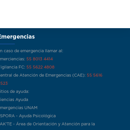
Emergencias
n caso de emergencia llamar al:
merciencias:
55 8013 4414
igilancia FC:
55 5622 4808
entral de Atención de Emergencias (CAE):
55 5616
523
itios de ayuda:
iencias Ayuda
mergencias UNAM
SPORA - Ayuda Psicológica
AK'TE - Área de Orientación y Atención para la