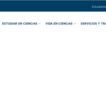
Estudiant
ESTUDIAR EN CIENCIAS
VIDA EN CIENCIAS
SERVICIOS Y T
ras
Comisión Local de Seguridad
Secretaría de Asuntos Estudiantiles
Secretaría de Apoyo Educativo