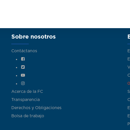
Sobre nosotros
Contáctanos
E
E
V
C
0
Acerca de la FC
S
Transparencia
C
Derechos y Obligaciones
E
Bolsa de trabajo
E
P