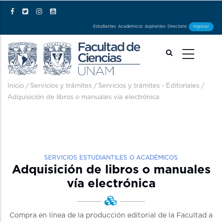
Pasar al contenido principal
Estudiantes
Académicos
Aspirantes
Directorio
Ingresar
Ruta de navegación
Inicio
/
Servicios y trámites
/
Servicios y trámites - Editoriales
/
Adquisición de libros o manuales vía electrónica
SERVICIOS ESTUDIANTILES O ACADÉMICOS
Adquisición de libros o manuales
vía electrónica
Compra en línea de la producción editorial de la Facultad a