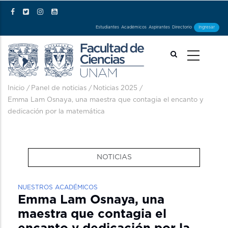
Pasar al contenido principal
Estudiantes
Académicos
Aspirantes
Directorio
Ingresar
Ruta de navegación
Inicio
/
Panel de noticias
/
Noticias 2025
/
Emma Lam Osnaya, una maestra que contagia el encanto y
dedicación por la matemática
NOTICIAS
NUESTROS ACADÉMICOS
Emma Lam Osnaya, una
maestra que contagia el