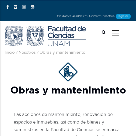
Pasar al contenido principal
Estudiantes
Académicos
Aspirantes
Directorio
Ingresar
Ruta de navegación
Inicio
/
Nosotros
/
Obras y mantenimiento
Obras y mantenimiento
Las acciones de mantenimiento, renovación de
espacios e inmuebles, así como de bienes y
suministros en la Facultad de Ciencias se enmarca