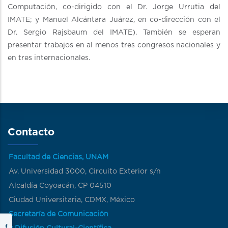
Computación, co-dirigido con el Dr. Jorge Urrutia del
IMATE; y Manuel Alcántara Juárez, en co-dirección con el
Dr. Sergio Rajsbaum del IMATE). También se esperan
presentar trabajos en al menos tres congresos nacionales y
en tres internacionales.
Contacto
Facultad de Ciencias, UNAM
Av. Universidad 3000, Circuito Exterior s/n
Alcaldía Coyoacán, CP 04510
Ciudad Universitaria, CDMX, México
Secretaría de Comunicación