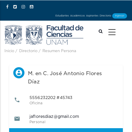
Pasar al contenido principal
Estudiantes
Académicos
Aspirantes
Directorio
Ingresar
Ruta de navegación
Inicio
/
Directorio
/
Resumen Persona
M. en C. José Antonio Flores 
Díaz
5556232202 #45743
Oficina
jafloresdiaz@gmail.com
Personal