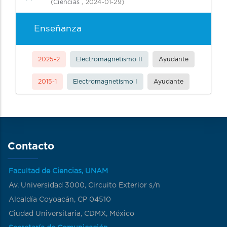
(
Ciencias
, 2024-01-29)
Enseñanza
2025-2
Electromagnetismo II
Ayudante
2015-1
Electromagnetismo I
Ayudante
Contacto
Facultad de Ciencias, UNAM
Av. Universidad 3000, Circuito Exterior s/n
Alcaldía Coyoacán, CP 04510
Ciudad Universitaria, CDMX, México