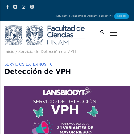
Pasar al contenido principal
Estudiantes
Académicos
Aspirantes
Directorio
Ingresar
Ruta de navegación
Inicio
/
Servicio de Detección de VPH
SERVICIOS EXTERNOS FC
Detección de VPH