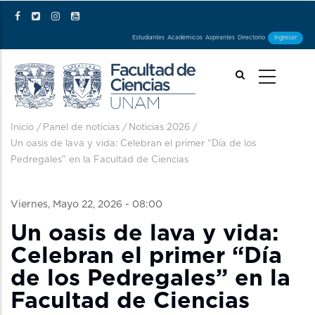
Pasar al contenido principal
Estudiantes
Académicos
Aspirantes
Directorio
Ingresar
Ruta de navegación
Inicio
/
Panel de noticias
/
Noticias 2026
/
Un oasis de lava y vida: Celebran el primer “Día de los
Pedregales” en la Facultad de Ciencias
Viernes, Mayo 22, 2026 - 08:00
Un oasis de lava y vida:
Celebran el primer “Día
de los Pedregales” en la
Facultad de Ciencias