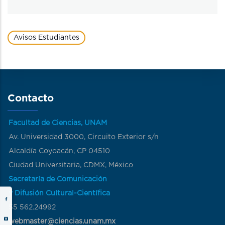
Avisos Estudiantes
Contacto
Facultad de Ciencias, UNAM
Av. Universidad 3000, Circuito Exterior s/n
Alcaldía Coyoacán, CP 04510
Ciudad Universitaria, CDMX, México
Secretaría de Comunicación
y Difusión Cultural-Científica
55 562.24992
webmaster@ciencias.unam.mx