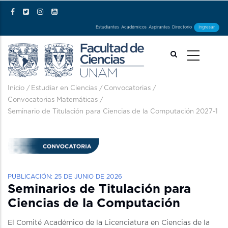
Pasar al contenido principal
Estudiantes
Académicos
Aspirantes
Directorio
Ingresar
Ruta de navegación
Inicio
/
Estudiar en Ciencias
/
Convocatorias
/
Convocatorias Matemáticas
/
Seminario de Titulación para Ciencias de la Computación 2027-1
PUBLICACIÓN: 25 DE JUNIO DE 2026
Seminarios de Titulación para
Ciencias de la Computación
El Comité Académico de la Licenciatura en Ciencias de la