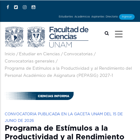
Pasar al contenido principal
Estudiantes
Académicos
Aspirantes
Directorio
Ingresar
Ruta de navegación
Inicio
/
Estudiar en Ciencias
/
Convocatorias
/
Convocatorias generales
/
Programa de Estímulos a la Productividad y al Rendimiento del
Personal Académico de Asignatura (PEPASIG) 2027-1
CONVOCATORIA PUBLICADA EN LA GACETA UNAM DEL 15 DE
JUNIO DE 2026
Programa de Estímulos a la
Productividad y al Rendimiento