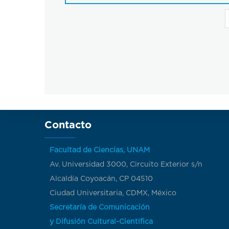
Paginación
Contacto
Facultad de Ciencias, UNAM
Av. Universidad 3000, Circuito Exterior s/n
Alcaldía Coyoacán, CP 04510
Ciudad Universitaria, CDMX, México
Secretaría de Comunicación
y Difusión Cultural-Científica