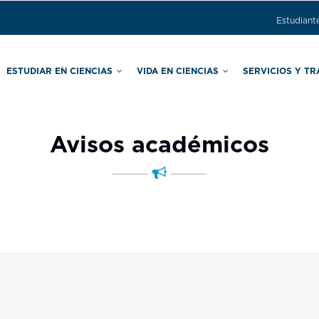
Estudiant
ESTUDIAR EN CIENCIAS
VIDA EN CIENCIAS
SERVICIOS Y T
ras
Comisión Local de Seguridad
Secretaría de Asuntos Estudiantiles
Secretaría de Apoyo Educativo
Avisos académicos