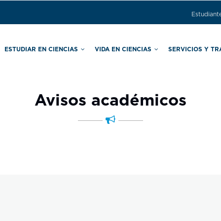
Estudiant
ESTUDIAR EN CIENCIAS
VIDA EN CIENCIAS
SERVICIOS Y T
ras
Comisión Local de Seguridad
Secretaría de Asuntos Estudiantiles
Secretaría de Apoyo Educativo
Avisos académicos