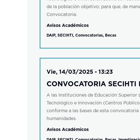
de la población objetivo; para que, de mane
Convocatoria.
Avisos Académicos
DAIP
,
SECIHTI
,
Convocatorias
,
Becas
Vie, 14/03/2025 - 13:23
CONVOCATORIA SECIHTI In
A las Instituciones de Educación Superior (
Tecnológico e Innovación (Centros Públicos)
conforme a las bases de esta convocatoria 
humanidades.
Avisos Académicos
DAIP
,
SECIHTI
,
Convocatorias
,
Becas
,
Investigaci